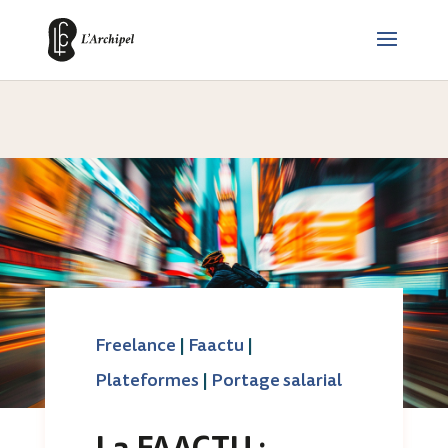
Freelance
|
Faactu
|
Plateformes
|
Portage salarial
La FAACTU :