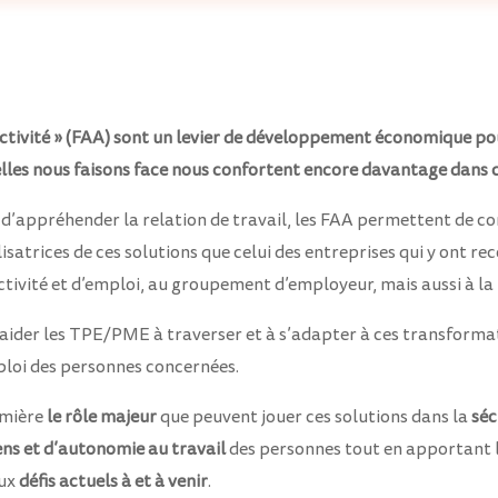
ctivité » (FAA) sont un levier de développement économique pou
les nous faisons face nous
confortent encore davantage
dans c
d’appréhender la relation de travail, les FAA permettent de con
isatrices de ces solutions que celui des entreprises qui y ont re
activité et d’emploi, au groupement d’employeur, mais aussi à la
ider les TPE/PME à traverser et à s’adapter à ces transformat
mploi des personnes concernées.
umière
l
e rôle
majeur
que peuvent jouer ces solutions dans la
séc
ens et d’autonomie au travail
des personnes tout en apportant 
aux
défis actuels à et à venir
.