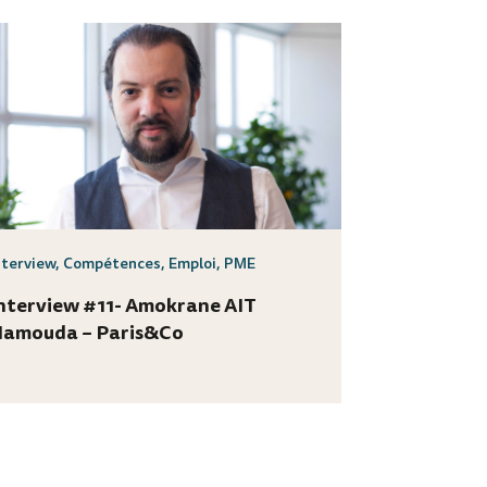
nterview
,
Compétences
,
Emploi
,
PME
nterview #11- Amokrane AIT
amouda – Paris&Co