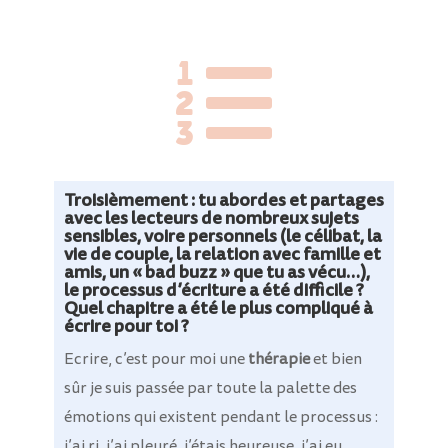

Troisièmement : tu abordes et partages
avec les lecteurs de nombreux sujets
sensibles, voire personnels (le célibat, la
vie de couple, la relation avec famille et
amis, un « bad buzz » que tu as vécu…),
le processus d’écriture a été difficile ?
Quel chapitre a été le plus compliqué à
écrire pour toi ?
Ecrire, c’est pour moi une
thérapie
et bien
sûr je suis passée par toute la palette des
émotions qui existent pendant le processus :
j’ai ri, j’ai pleuré, j’étais heureuse, j’ai eu