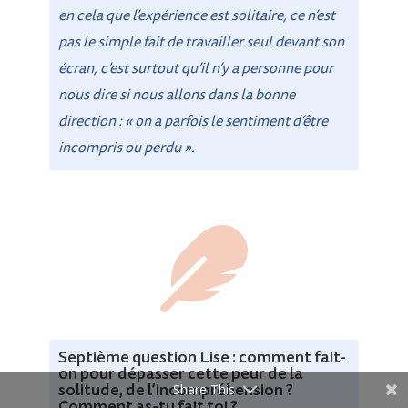
en cela que l’expérience est solitaire, ce n’est
pas le simple fait de travailler seul devant son
écran, c’est surtout qu’il n’y a personne pour
nous dire si nous allons dans la bonne
direction : « on a parfois le sentiment d’être
incompris ou perdu ».

Septième question Lise : comment fait-
on pour dépasser cette peur de la
solitude, de l’incompréhension ?
Share This
Comment as-tu fait toi ?