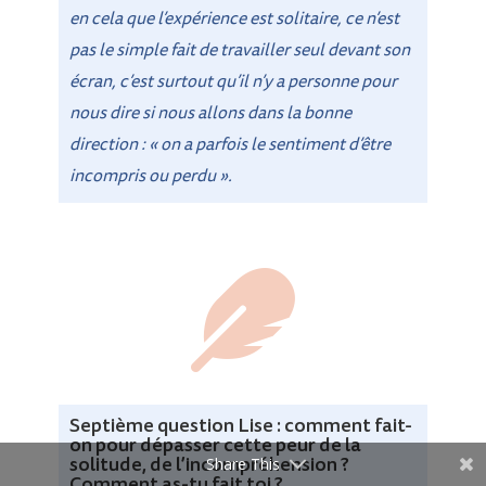
en cela que l’expérience est solitaire, ce n’est
pas le simple fait de travailler seul devant son
écran, c’est surtout qu’il n’y a personne pour
nous dire si nous allons dans la bonne
direction : « on a parfois le sentiment d’être
incompris ou perdu ».

Septième question Lise : comment fait-
on pour dépasser cette peur de la
solitude, de l’incompréhension ?
Share This
Comment as-tu fait toi ?