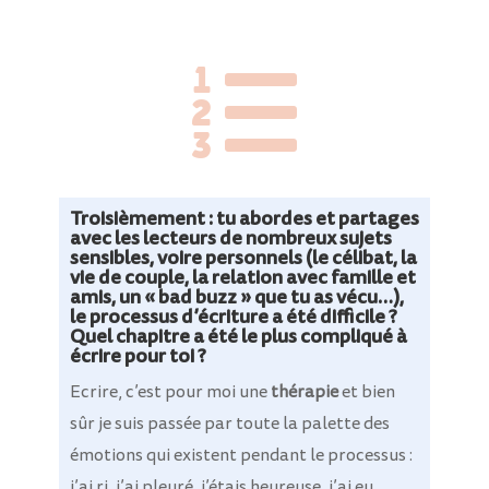

Troisièmement : tu abordes et partages
avec les lecteurs de nombreux sujets
sensibles, voire personnels (le célibat, la
vie de couple, la relation avec famille et
amis, un « bad buzz » que tu as vécu…),
le processus d’écriture a été difficile ?
Quel chapitre a été le plus compliqué à
écrire pour toi ?
Ecrire, c’est pour moi une
thérapie
et bien
sûr je suis passée par toute la palette des
émotions qui existent pendant le processus :
j’ai ri, j’ai pleuré, j’étais heureuse, j’ai eu